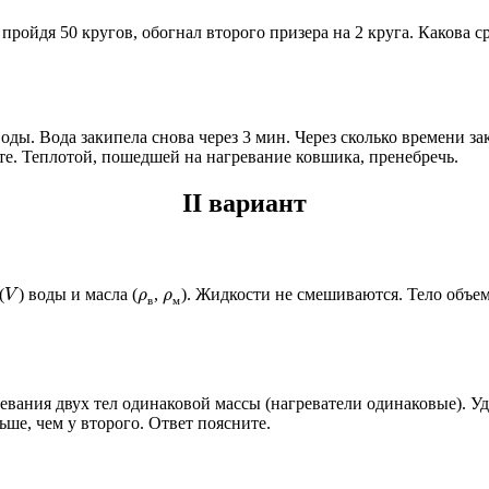
ройдя 50 кругов, обогнал второго призера на 2 круга. Какова с
ы. Вода закипела снова через 3 мин. Через сколько времени заки
те. Теплотой, пошедшей на нагревание ковшика, пренебречь.
II вариант
V
ρ
ρ
(
) воды и масла (
,
). Жидкости не смешиваются. Тело объ
в
м
вания двух тел одинаковой массы (нагреватели одинаковые). Уд
ьше, чем у второго. Ответ поясните.