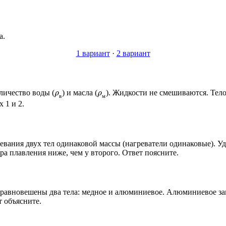
а.
1 вариант
·
2 вариант
ρ
ρ
оличество воды (
) и масла (
). Жидкости не смешиваются. Тел
в
м
 1 и 2.
евания двух тел одинаковой массы (нагреватели одинаковые). У
ура плавления ниже, чем у второго. Ответ поясните.
авновешены два тела: медное и алюминиевое. Алюминиевое зак
т объясните.