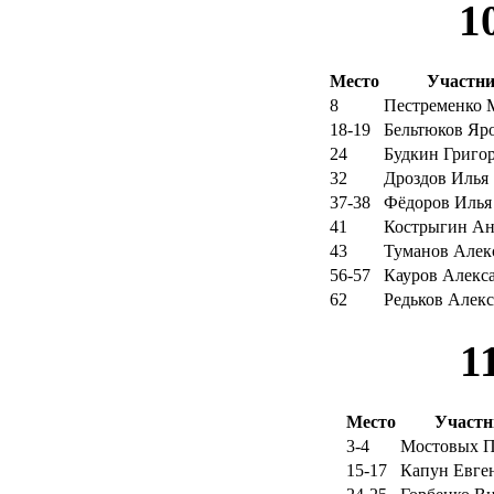
1
Место
Участн
8
Пестременко 
18-19
Бельтюков Яр
24
Будкин Григо
32
Дроздов Илья
37-38
Фёдоров Илья
41
Кострыгин Ан
43
Туманов Алек
56-57
Кауров Алекс
62
Редьков Алек
1
Место
Участн
3-4
Мостовых П
15-17
Капун Евге