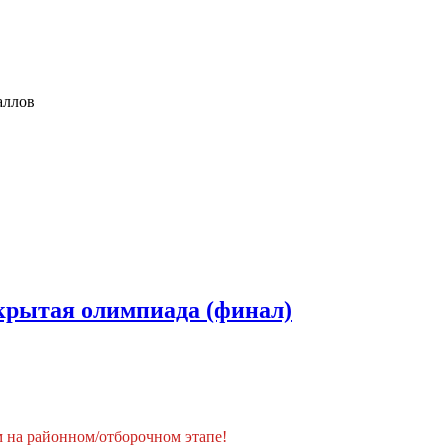
аллов
крытая олимпиада (финал)
 на районном/отборочном этапе!