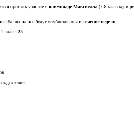
ются принять участие в
олимпиаде Максвелла
(7-8 классы), в
р
дные баллы на нее будут опубликованы
в течение недели
:
класс:
25
ов
-подготовке.