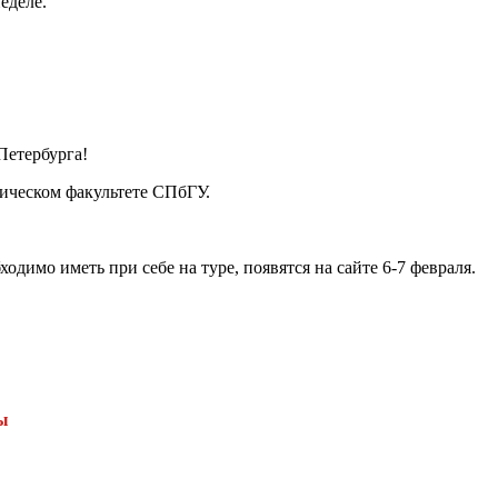
еделе.
Петербурга!
зическом факультете СПбГУ.
одимо иметь при себе на туре, появятся на сайте 6-7 февраля.
ы