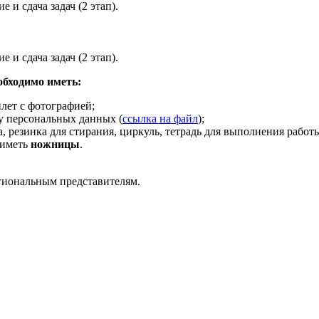
е и сдача задач (2 этап).
е и сдача задач (2 этап).
обходимо иметь:
лет с фотографией;
у персональных данных (
ссылка на файл
);
 резинка для стирания, циркуль, тетрадь для выполнения работы
 иметь
ножницы
.
гиональным представителям.